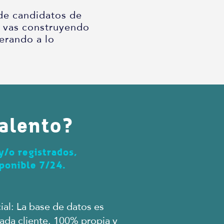
 de candidatos de
e vas construyendo
erando a lo
alento?
y/o registrados,
ponible 7/24.
al: La base de datos es
cada cliente. 100% propia y