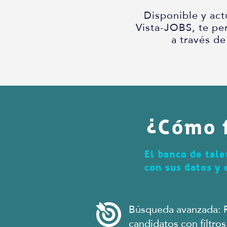
Disponible y act
Vista-JOBS, te pe
a través de
?
Cómo f
El banco de tale
con sus datos y 
Búsqueda avanzada: 
candidatos con filtros